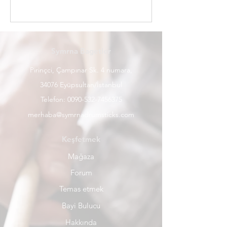
Symrna Bagetler
Pirinçci, Çampınar Sk. 4 numara,
34076 Eyüpsultan/İstanbul
Telefon:
0090-532-7456375
merhaba@symrnadrumsticks.com
Keşfetmek
Mağaza
Forum
Temas etmek
Bayi Bulucu
Hakkında