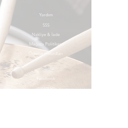
Yardım
SSS
Nakliye & İade
Mağaza Politikası
Ödeme metodları
sosyal
Facebook
instagram
Bülten
Distance Sale Contract