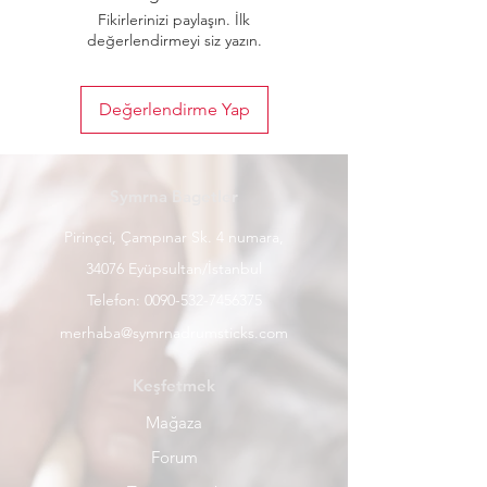
Fikirlerinizi paylaşın. İlk
değerlendirmeyi siz yazın.
Değerlendirme Yap
Symrna Bagetler
Pirinçci, Çampınar Sk. 4 numara,
34076 Eyüpsultan/İstanbul
Telefon:
0090-532-7456375
merhaba@symrnadrumsticks.com
Keşfetmek
Mağaza
Forum