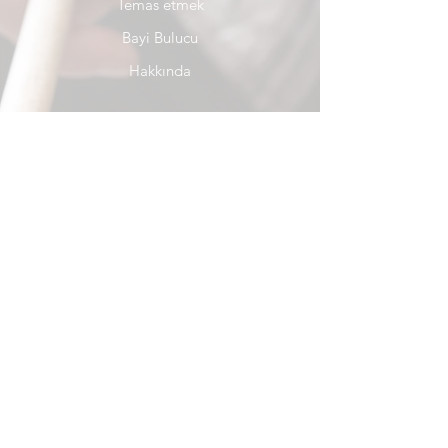
Temas etmek
Bayi Bulucu
Hakkında
Yardım
SSS
Nakliye & İade
Mağaza Politikası
Ödeme metodları
sosyal
Facebook
instagram