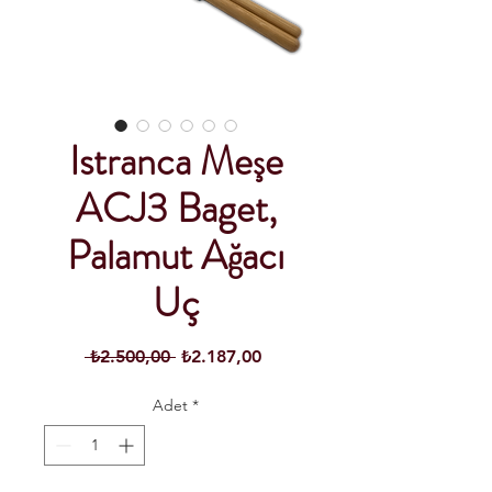
Istranca Meşe
ACJ3 Baget,
Palamut Ağacı
Uç
Normal
İndirimli
 ₺2.500,00 
₺2.187,00
Fiyat
Fiyat
Adet
*