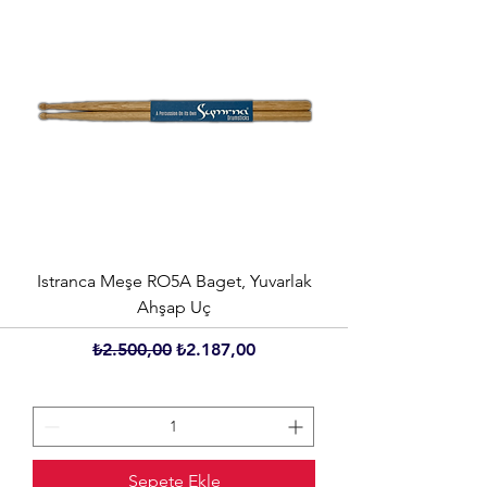
Istranca Meşe RO5A Baget, Yuvarlak
Ahşap Uç
Normal Fiyat
İndirimli Fiyat
₺2.500,00
₺2.187,00
Sepete Ekle