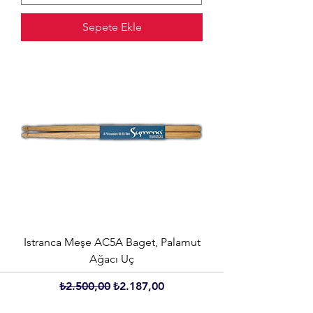
Sepete Ekle
Istranca Meşe AC5A Baget, Palamut
Ağacı Uç
Normal Fiyat
İndirimli Fiyat
₺2.500,00
₺2.187,00