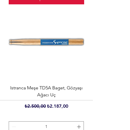
Istranca Meşe TD5A Baget, Gözyaşı
Ağacı Uç
Normal Fiyat
İndirimli Fiyat
₺2.500,00
₺2.187,00